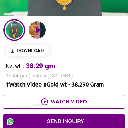
DOWNLOAD
38.29 gm
Net wt.
:
39.44 gm (including 3% GST)
⬆️Watch Video ⬆️Gold wt - 38.290 Gram
WATCH VIDEO
SEND INQUIRY