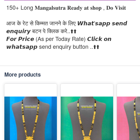
150+ Long 𝐌𝐚𝐧𝐠𝐚𝐥𝐬𝐮𝐭𝐫𝐚 𝐑𝐞𝐚𝐝𝐲 𝐚𝐭 𝐬𝐡𝐨𝐩 , 𝐃𝐨 𝐕𝐢𝐬𝐢𝐭
आज के रेट से किम्मत जानने के लिए 𝙒𝙝𝙖𝙩'𝙨𝙖𝙥𝙥 𝙨𝙚𝙣𝙙
𝙚𝙣𝙦𝙪𝙞𝙧𝙮 बटन पे क्लिक करे..⬆️⬆️
𝙁𝙤𝙧 𝙋𝙧𝙞𝙘𝙚 (As per Today Rate) 𝘾𝙡𝙞𝙘𝙠 𝙤𝙣
𝙬𝙝𝙖𝙩𝙨𝙖𝙥𝙥 send enquiry button ..⬆️⬆️
More products